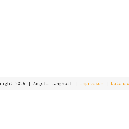
CAP
yright 2026 | Angela Langholf |
Impressum
|
Datens