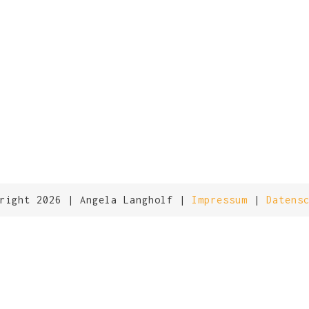
CAP
yright 2026 | Angela Langholf |
Impressum
|
Datens